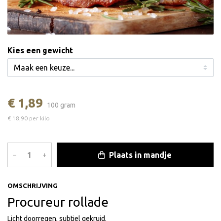
Kies een gewicht
€ 1,89
100 gram
€ 18,90 per kilo
Plaats in mandje
–
+
OMSCHRIJVING
Procureur rollade
Licht doorregen, subtiel gekruid.