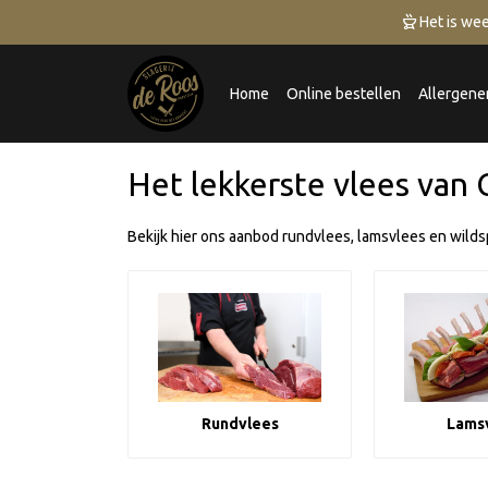
 Het is wee
Home
Online bestellen
Allergene
Het lekkerste vlees van
Bekijk hier ons aanbod rundvlees, lamsvlees en wildspe
Rundvlees
Lams