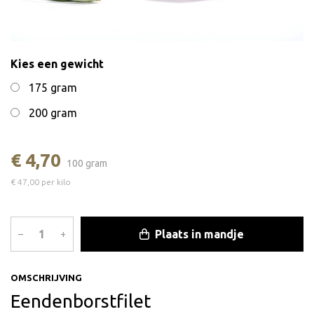
Kies een gewicht
175 gram
200 gram
€ 4,70
100 gram
€ 47,00 per kilo
Plaats in mandje
–
+
OMSCHRIJVING
Eendenborstfilet