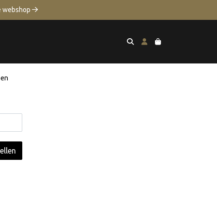
de webshop 
een
ellen